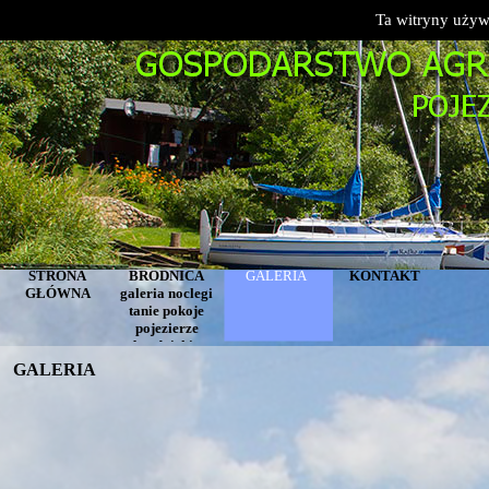
Ta witryny używ
STRONA
BRODNICA
GALERIA
KONTAKT
GŁÓWNA
galeria noclegi
tanie pokoje
pojezierze
brodnickie
GALERIA